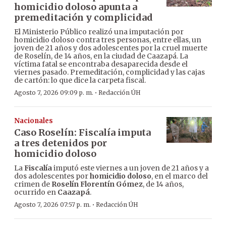
homicidio doloso apunta a
premeditación y complicidad
El Ministerio Público realizó una imputación por
homicidio doloso contra tres personas, entre ellas, un
joven de 21 años y dos adolescentes por la cruel muerte
de Roselín, de 14 años, en la ciudad de Caazapá. La
víctima fatal se encontraba desaparecida desde el
viernes pasado. Premeditación, complicidad y las cajas
de cartón: lo que dice la carpeta fiscal.
·
Agosto 7, 2026 09:09 p. m.
Redacción ÚH
Nacionales
Caso Roselín: Fiscalía imputa
a tres detenidos por
homicidio doloso
La
Fiscalía
imputó este viernes a un joven de 21 años y a
dos adolescentes por
homicidio doloso
, en el marco del
crimen de
Roselín Florentín Gómez
, de 14 años,
ocurrido en
Caazapá
.
·
Agosto 7, 2026 07:57 p. m.
Redacción ÚH