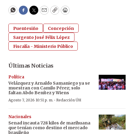
WhatsApp
Facebook
Twitter
Email
Copy
Print
Puentesiño
Concepción
Sargento José Félix López
Fiscalía - Ministerio Público
Últimas Noticias
Política
Velázquez y Arnaldo Samaniego ya se
muestran con Camilo Pérez; solo
faltan Abdo Benítez y Wiens
·
Agosto 7, 2026 10:51 p. m.
Redacción ÚH
Nacionales
Senad incauta 728 kilos de marihuana
que tenían como destino el mercado
brasileño