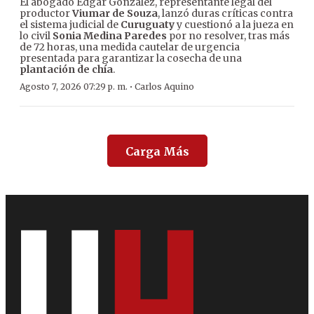
El abogado Édgar González, representante legal del
productor
Viumar de Souza
, lanzó duras críticas contra
el sistema judicial de
Curuguaty
y cuestionó a la jueza en
lo civil
Sonia Medina Paredes
por no resolver, tras más
de 72 horas, una medida cautelar de urgencia
presentada para garantizar la cosecha de una
plantación de chía
.
·
Agosto 7, 2026 07:29 p. m.
Carlos Aquino
Carga Más