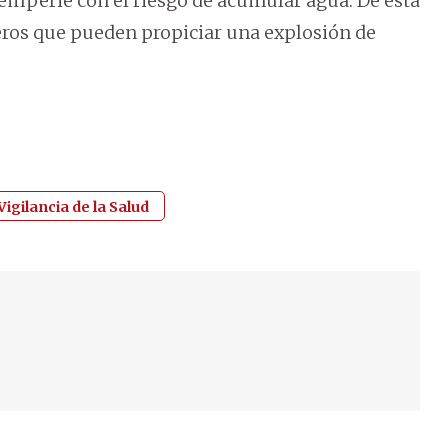
intemperie con el riesgo de acumular agua. De esta
eros que pueden propiciar una explosión de
igilancia de la Salud