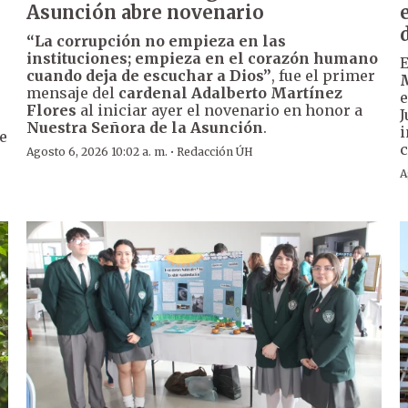
Asunción abre novenario
“La corrupción no empieza en las
instituciones; empieza en el corazón humano
cuando deja de escuchar a Dios”
, fue el primer
mensaje del
cardenal Adalberto Martínez
e
Flores
al iniciar ayer el novenario en honor a
J
Nuestra Señora de la Asunción
.
i
de
c
·
Agosto 6, 2026 10:02 a. m.
Redacción ÚH
A