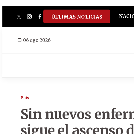
NACI
ÚLTIMAS NOTICIAS
twitter
instagram
facebook
tiktok
youtube
spotify
06 ago 2026
País
Sin nuevos enfer
sigue el ascenso 