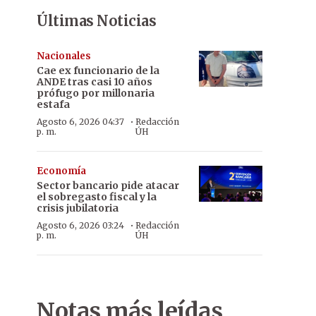
Últimas Noticias
Nacionales
Cae ex funcionario de la
ANDE tras casi 10 años
prófugo por millonaria
estafa
·
Agosto 6, 2026 04:37
Redacción
p. m.
ÚH
Economía
Sector bancario pide atacar
el sobregasto fiscal y la
crisis jubilatoria
·
Agosto 6, 2026 03:24
Redacción
p. m.
ÚH
Notas más leídas