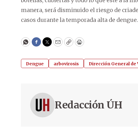
botellas, cubiertas y todo lo que esté a la 
manera, será disminuido el riesgo de criad
casos durante la temporada alta de dengue.
WhatsApp
Facebook
Twitter
Email
Copy
Print
Dengue
arbovirosis
Dirección General de V
Redacción ÚH