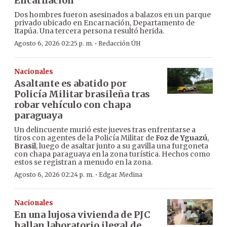
Encarnación
Dos hombres fueron asesinados a balazos en un parque
privado ubicado en Encarnación, Departamento de
Itapúa. Una tercera persona resultó herida.
·
Agosto 6, 2026 02:25 p. m.
Redacción ÚH
Nacionales
Asaltante es abatido por
Policía Militar brasileña tras
robar vehículo con chapa
paraguaya
Un delincuente murió este jueves tras enfrentarse a
tiros con agentes de la Policía Militar de
Foz de Yguazú
,
Brasil
, luego de asaltar junto a su gavilla una furgoneta
con chapa paraguaya en la zona turística. Hechos como
estos se registran a menudo en la zona.
·
Agosto 6, 2026 02:24 p. m.
Edgar Medina
Nacionales
En una lujosa vivienda de PJC
hallan laboratorio ilegal de