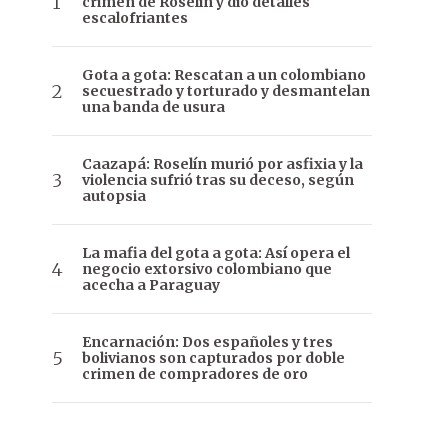
crimen de Roselín y dio detalles
escalofriantes
Gota a gota: Rescatan a un colombiano
secuestrado y torturado y desmantelan
una banda de usura
Caazapá: Roselín murió por asfixia y la
violencia sufrió tras su deceso, según
autopsia
La mafia del gota a gota: Así opera el
negocio extorsivo colombiano que
acecha a Paraguay
Encarnación: Dos españoles y tres
bolivianos son capturados por doble
crimen de compradores de oro