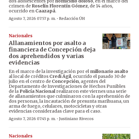
dos adolescentes por
homicidio doloso
, en el marco del
crimen de
Roselín Florentín Gómez
, de 14 años,
ocurrido en
Caazapá
.
·
Agosto 7, 2026 07:57 p. m.
Redacción ÚH
Nacionales
Allanamientos por asalto a
financiera de Concepción deja
dos aprehendidos y varias
evidencias
En el marco de la investigación por el
millonario asalto
al local de créditos
Credi Ágil
, ocurrido el pasado 30 de
julio en el centro de
Concepción
, agentes del
Departamento de Investigaciones de Hechos Punibles
de la
Policía Nacional
realizaron este viernes una serie
de allanamientos que culminaron con la aprehensión de
dos personas, la incautación de presunta marihuana, un
arma de fuego, celulares, motocicletas y otras
evidencias consideradas clave para el caso.
·
Agosto 7, 2026 07:45 p. m.
Justiniano Riveros
Nacionales