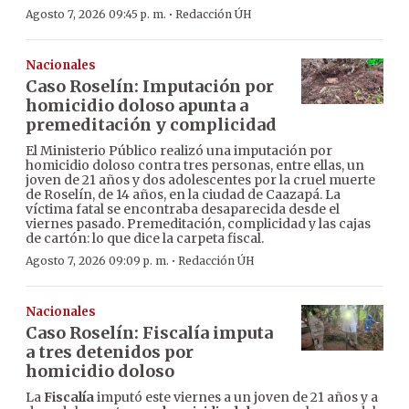
·
Agosto 7, 2026 09:45 p. m.
Redacción ÚH
Nacionales
Caso Roselín: Imputación por
homicidio doloso apunta a
premeditación y complicidad
El Ministerio Público realizó una imputación por
homicidio doloso contra tres personas, entre ellas, un
joven de 21 años y dos adolescentes por la cruel muerte
de Roselín, de 14 años, en la ciudad de Caazapá. La
víctima fatal se encontraba desaparecida desde el
viernes pasado. Premeditación, complicidad y las cajas
de cartón: lo que dice la carpeta fiscal.
·
Agosto 7, 2026 09:09 p. m.
Redacción ÚH
Nacionales
Caso Roselín: Fiscalía imputa
a tres detenidos por
homicidio doloso
La
Fiscalía
imputó este viernes a un joven de 21 años y a