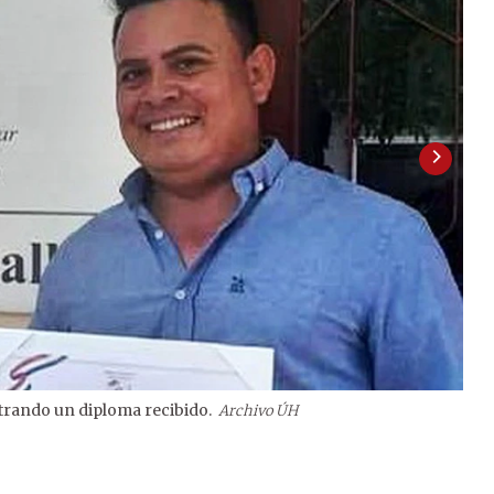
trando un diploma recibido.
Archivo ÚH
2
/
2