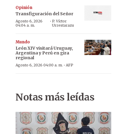
Opinión
Transfiguración del Señor
·
Agosto 6, 2026
P. Víctor
04:04 a. m.
Urrestarazu
Mundo
León XIV visitará Uruguay,
Argentina y Perú en gira
regional
·
Agosto 6, 2026 04:00 a. m.
AFP
Notas más leídas
No pudo. El concejal herido fue asistido hasta un hospital, pero y