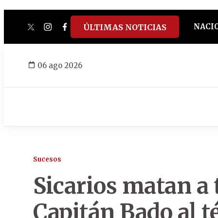
NACI
ÚLTIMAS NOTICIAS
twitter
instagram
facebook
tiktok
youtube
spotify
06 ago 2026
Sucesos
Sicarios matan a t
Capitán Bado al t