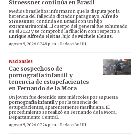
Stroessner continúa en Brasil
Medios brasileños informaron que la disputa por la
herencia del fallecido dictador paraguayo,
Alfredo
Stroessner
, continúa en
Brasil
con un hijo
extramatrimonial. El cuerpo del general fue exhumado
en el 2022 y se comprobó la filiación con respecto a
Enrique Alfredo Fleitas
, hijo de
Michele Fleitas
.
·
Agosto 5, 2026 07:48 p. m.
Redacción ÚH
Nacionales
Cae sospechoso de
pornografía infantil y
tenencia de estupefacientes
en Fernando de la Mora
Un joven fue detenido este miércoles por supuesta
pornografía infantil
y por la tenencia de
estupefacientes, aparentemente marihuana. El
procedimiento se realizó en Fernando de la Mora,
Departamento Central.
·
Agosto 5, 2026 07:24 p. m.
Redacción ÚH