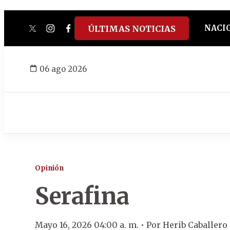
NACI
ÚLTIMAS NOTICIAS
twitter
instagram
facebook
tiktok
youtube
spotify
06 ago 2026
Opinión
Serafina
Mayo 16, 2026 04:00 a. m. •
Por
Herib Caballer