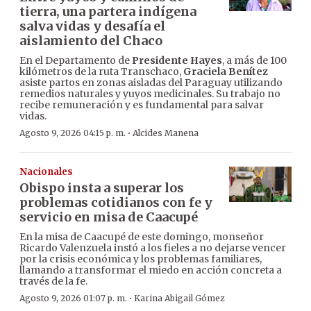
tierra, una partera indígena
salva vidas y desafía el
aislamiento del Chaco
En el Departamento de
Presidente Hayes
, a más de 100
kilómetros de la ruta Transchaco,
Graciela Benítez
asiste partos en zonas aisladas del Paraguay utilizando
remedios naturales y yuyos medicinales. Su trabajo no
recibe remuneración y es fundamental para salvar
vidas.
·
Agosto 9, 2026 04:15 p. m.
Alcides Manena
Nacionales
Obispo insta a superar los
problemas cotidianos con fe y
servicio en misa de Caacupé
En la misa de Caacupé de este domingo, monseñor
Ricardo Valenzuela instó a los fieles a no dejarse vencer
por la crisis económica y los problemas familiares,
llamando a transformar el miedo en acción concreta a
través de la fe.
·
Agosto 9, 2026 01:07 p. m.
Karina Abigail Gómez