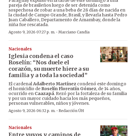
Paraguay expulsó en la tarde de este domingo a una
pareja de brasileños luego de ser detenida como
sospechosa de robar a una beba de 28 días de nacida en
la ciudad de Campo Grande, Brasil, y llevarla hasta Pedro
Juan Caballero, Departamento de Amambay, donde la
niña fue rescatada.
·
Agosto 9, 2026 07:27 p. m.
Marciano Candia
Nacionales
Iglesia condena el caso
Roselín: “Nos duele el
corazón, su muerte hiere a su
familia y a toda la sociedad”
El cardenal
Adalberto Martínez
condenó este domingo
el homicidio de
Roselín Florentín Gómez
, de 14 años,
ocurrido en
Caazapá
. Rezó por la fortaleza de su familia
y por un mayor cuidado hacia los más pequeños,
personas vulnerables, niños y jóvenes.
·
Agosto 9, 2026 06:32 p. m.
Redacción ÚH
Nacionales
Entre yuyos y caminos de