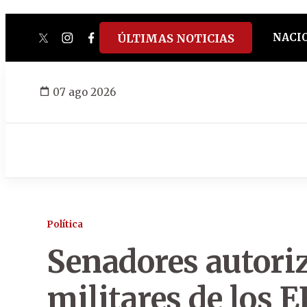
NACI
ÚLTIMAS NOTICIAS
twitter
instagram
facebook
tiktok
youtube
spotify
07 ago 2026
Política
Senadores autori
militares de los 