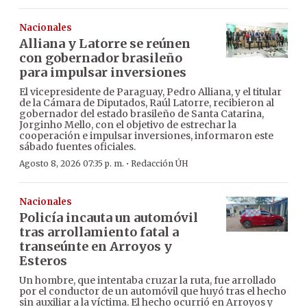
Nacionales
Alliana y Latorre se reúnen
con gobernador brasileño
para impulsar inversiones
El vicepresidente de Paraguay, Pedro Alliana, y el titular
de la Cámara de Diputados, Raúl Latorre, recibieron al
gobernador del estado brasileño de Santa Catarina,
Jorginho Mello, con el objetivo de estrechar la
cooperación e impulsar inversiones, informaron este
sábado fuentes oficiales.
·
Agosto 8, 2026 07:35 p. m.
Redacción ÚH
Nacionales
Policía incauta un automóvil
tras arrollamiento fatal a
transeúnte en Arroyos y
Esteros
Un hombre, que intentaba cruzar la ruta, fue arrollado
por el conductor de un automóvil que huyó tras el hecho
sin auxiliar a la víctima. El hecho ocurrió en Arroyos y