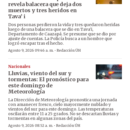
revela balacera que deja dos
muertos y tres heridos en
Tava’ i
Dos personas perdieron la vida y tres quedaron heridas
luego de una balacera que se dio en Tava’i,
Departamento de Caazapá. Se presume que se dio por
ajuste de cuentas. La Policía busca a un hombre que
logró escapar tras el hecho.
·
Agosto 9, 2026 09:46 a. m.
Redacción ÚH
Nacionales
Lluvias, viento del sur y
tormentas: El pronóstico para
este domingo de
Meteorología
La Dirección de Meteorología pronostica una jornada
con amanecer fresco, cielo mayormente nublado y
vientos del sur para este domingo. Las temperaturas
oscilarán entre 11 a 25 grados. No se descartan lluvias y
tormentas en algunas zonas del país.
·
Agosto 9, 2026 08:52 a. m.
Redacción ÚH