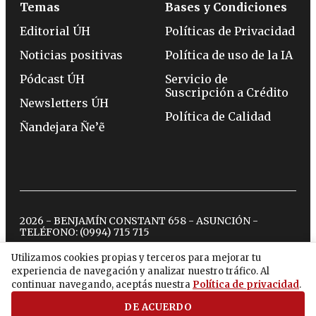
Temas
Bases y Condiciones
Editorial ÚH
Políticas de Privacidad
Noticias positivas
Política de uso de la IA
Pódcast ÚH
Servicio de
Suscripción a Crédito
Newsletters ÚH
Política de Calidad
Ñandejara Ñe’ẽ
2026 - BENJAMÍN CONSTANT 658 - ASUNCIÓN -
TELÉFONO:
(0994) 715 715
Utilizamos cookies propias y terceros para mejorar tu
experiencia de navegación y analizar nuestro tráfico. Al
twitter
instagram
facebook
tiktok
youtube
spotify
continuar navegando, aceptás nuestra
Política de privacidad
.
DE ACUERDO