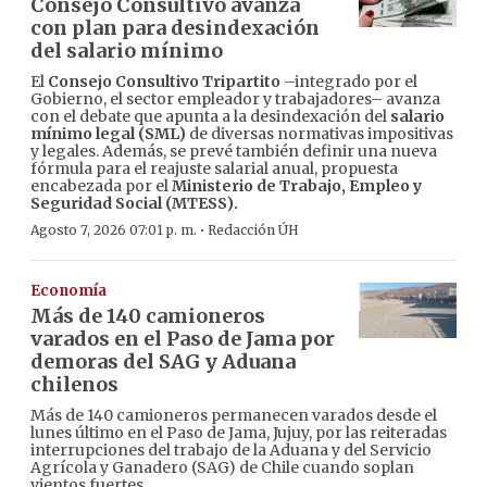
Consejo Consultivo avanza
con plan para desindexación
del salario mínimo
El
Consejo Consultivo Tripartito
–integrado por el
Gobierno, el sector empleador y trabajadores– avanza
con el debate que apunta a la desindexación del
salario
mínimo legal (SML)
de diversas normativas impositivas
y legales. Además, se prevé también definir una nueva
fórmula para el reajuste salarial anual, propuesta
encabezada por el
Ministerio de Trabajo, Empleo y
Seguridad Social (MTESS).
·
Agosto 7, 2026 07:01 p. m.
Redacción ÚH
Economía
Más de 140 camioneros
varados en el Paso de Jama por
demoras del SAG y Aduana
chilenos
Más de 140 camioneros permanecen varados desde el
lunes último en el Paso de Jama, Jujuy, por las reiteradas
interrupciones del trabajo de la Aduana y del Servicio
Agrícola y Ganadero (SAG) de Chile cuando soplan
vientos fuertes.