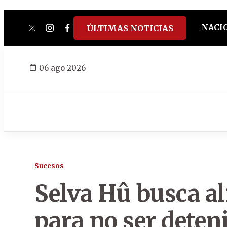
NACI
ÚLTIMAS NOTICIAS
twitter
instagram
facebook
tiktok
youtube
spotify
06 ago 2026
Sucesos
Selva Hû busca ali
para no ser deten