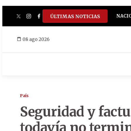
NACI
ÚLTIMAS NOTICIAS
twitter
instagram
facebook
tiktok
youtube
spotify
08 ago 2026
País
Seguridad y factu
todavía no termi