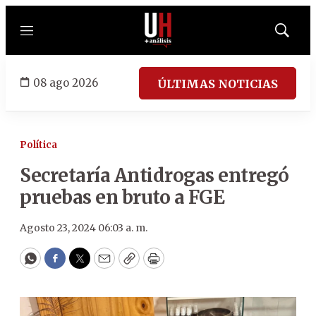
Menú
Mostrar
búsqued
08 ago 2026
ÚLTIMAS NOTICIAS
Política
Secretaría Antidrogas entregó
pruebas en bruto a FGE
Agosto 23, 2024 06:03 a. m.
WhatsApp
Facebook
Twitter
Email
Copy
Print