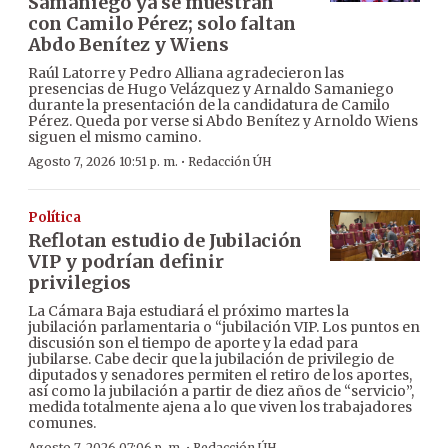
Samaniego ya se muestran
con Camilo Pérez; solo faltan
Abdo Benítez y Wiens
Raúl Latorre y Pedro Alliana agradecieron las
presencias de Hugo Velázquez y Arnaldo Samaniego
durante la presentación de la candidatura de Camilo
Pérez. Queda por verse si Abdo Benítez y Arnoldo Wiens
siguen el mismo camino.
·
Agosto 7, 2026 10:51 p. m.
Redacción ÚH
Política
Reflotan estudio de Jubilación
VIP y podrían definir
privilegios
La Cámara Baja estudiará el próximo martes la
jubilación parlamentaria o “jubilación VIP. Los puntos en
discusión son el tiempo de aporte y la edad para
jubilarse. Cabe decir que la jubilación de privilegio de
diputados y senadores permiten el retiro de los aportes,
así como la jubilación a partir de diez años de “servicio”,
medida totalmente ajena a lo que viven los trabajadores
comunes.
Agosto 7, 2026 07:06 p. m.
Redacción ÚH