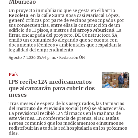
Mburicaó
Un proyecto inmobiliario que se gesta en el barrio
Recoleta
, en la calle Santa Rosa casi Mariscal López,
generó críticas por parte de vecinos preocupados por
sus consecuencias, entre ellas la construcción de un
edificio de 11 pisos, a metros del
arroyo Mburicaó
. La
firma encargada del proyecto, DE Constructora SA,
emitió un comunicado alegando que se cuenta con
documentos técnicos y ambientales que respaldan la
legalidad del emprendimiento.
·
Agosto 7, 2026 05:44 p. m.
Redacción ÚH
País
IPS recibe 124 medicamentos
que alcanzarán para cubrir dos
meses
Tras meses de espera de los asegurados, las farmacias
del
Instituto de Previsión Social (IPS)
se abastecerán.
La previsional recibió 124 fármacos en la mañana de
este viernes. En conferencia de prensa, el
Dr. Isaías
Fretes
comunicó que los medicamentos e insumos se
redistribuirán a toda la red hospitalaria en los próximos
días.