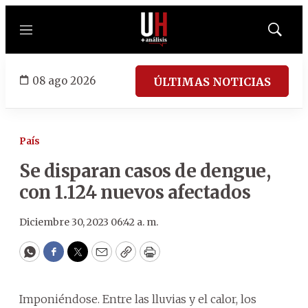
Menú
Mostrar
búsqued
08 ago 2026
ÚLTIMAS NOTICIAS
País
Se disparan casos de dengue,
con 1.124 nuevos afectados
Diciembre 30, 2023 06:42 a. m.
WhatsApp
Facebook
Twitter
Email
Copy
Print
Imponiéndose. Entre las lluvias y el calor, los