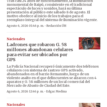
Tras casi 24 años de funcionamiento, la iluminación
monumental de Itaipú, consistente en el tradicional
espectáculo de luces y sonidos, hará su última
presentación al público este sábado 8 de agosto. El
motivo obedece al inicio de los trabajos para el
reemplazo integral del sistema de iluminación vigente.
·
Agosto 6, 2026 01:46 p. m.
Redacción ÚH
Nacionales
Ladrones que robaron G. 58
millones abandonan celulares
para evitar ser ubicados por
GPS
La Policía Nacional recuperó únicamente dos teléfonos
celulares con sistema de rastreo GPS activado,
abandonados en el barrio Remansito, luego de un
violento asalto en el que delincuentes se alzaron con 4
aparatos y G. 58 millones de un local comercial del
Mercado de Abasto de Ciudad del Este.
·
Agosto 6, 2026 12:46 p. m.
Edgar Medina
Nacionales