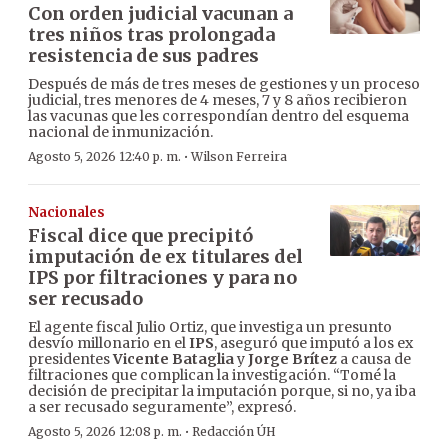
Con orden judicial vacunan a
tres niños tras prolongada
resistencia de sus padres
Después de más de tres meses de gestiones y un proceso
judicial, tres menores de 4 meses, 7 y 8 años recibieron
las vacunas que les correspondían dentro del esquema
nacional de inmunización.
·
Agosto 5, 2026 12:40 p. m.
Wilson Ferreira
Nacionales
Fiscal dice que precipitó
imputación de ex titulares del
IPS por filtraciones y para no
ser recusado
El agente fiscal Julio Ortiz, que investiga un presunto
desvío millonario en el
IPS
, aseguró que imputó a los ex
presidentes
Vicente Bataglia
y
Jorge Brítez
a causa de
filtraciones que complican la investigación. “Tomé la
decisión de precipitar la imputación porque, si no, ya iba
a ser recusado seguramente”, expresó.
·
Agosto 5, 2026 12:08 p. m.
Redacción ÚH