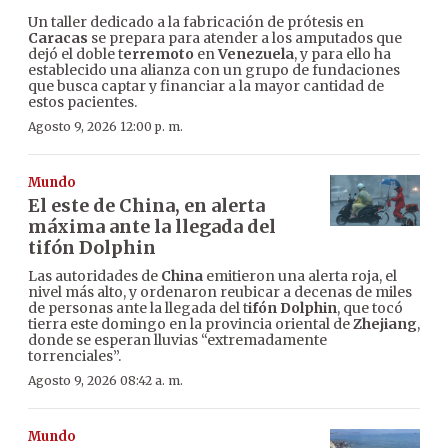
Un taller dedicado a la fabricación de prótesis en
Caracas
se prepara para atender a los amputados que
dejó el doble t
erremoto
en
Venezuela
, y para ello ha
establecido una alianza con un grupo de fundaciones
que busca captar y financiar a la mayor cantidad de
estos pacientes.
Agosto 9, 2026 12:00 p. m.
Mundo
El este de China, en alerta
máxima ante la llegada del
tifón Dolphin
Las autoridades de
China
emitieron una alerta roja, el
nivel más alto, y ordenaron reubicar a decenas de miles
de personas ante la llegada del t
ifón Dolphin
, que tocó
tierra este domingo en la provincia oriental de
Zhejiang
,
donde se esperan lluvias “extremadamente
torrenciales”.
Agosto 9, 2026 08:42 a. m.
Mundo