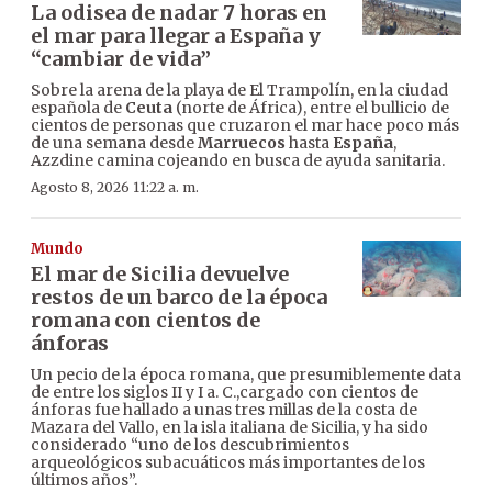
La odisea de nadar 7 horas en
el mar para llegar a España y
“cambiar de vida”
Sobre la arena de la playa de El Trampolín, en la ciudad
española de
Ceuta
(norte de África), entre el bullicio de
cientos de personas que cruzaron el mar hace poco más
de una semana desde
Marruecos
hasta
España
,
Azzdine camina cojeando en busca de ayuda sanitaria.
Agosto 8, 2026 11:22 a. m.
Mundo
El mar de Sicilia devuelve
restos de un barco de la época
romana con cientos de
ánforas
Un pecio de la época romana, que presumiblemente data
de entre los siglos II y I a. C.,cargado con cientos de
ánforas fue hallado a unas tres millas de la costa de
Mazara del Vallo, en la isla italiana de Sicilia, y ha sido
considerado “uno de los descubrimientos
arqueológicos subacuáticos más importantes de los
últimos años”.