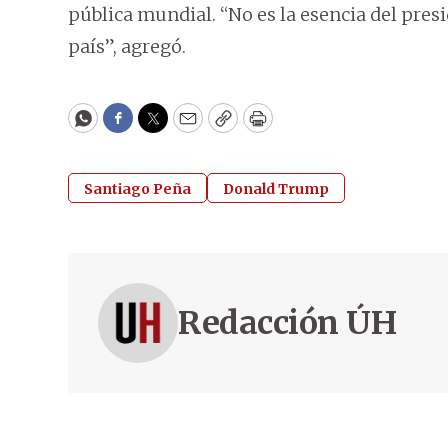
pública mundial. “No es la esencia del presid
país”, agregó.
WhatsApp
Facebook
Twitter
Email
Copy
Print
Santiago Peña
Donald Trump
Redacción ÚH