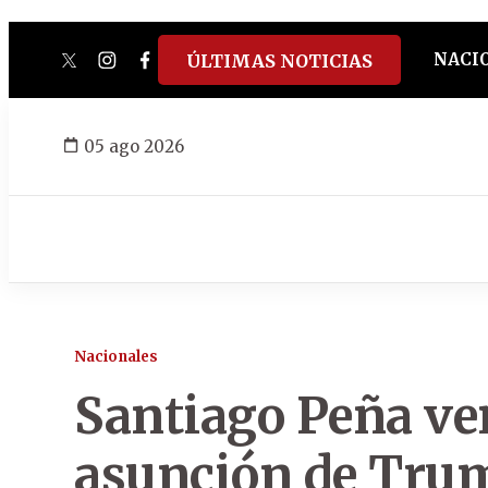
NACI
ÚLTIMAS NOTICIAS
twitter
instagram
facebook
tiktok
youtube
spotify
05 ago 2026
Nacionales
Santiago Peña ver
asunción de Tru