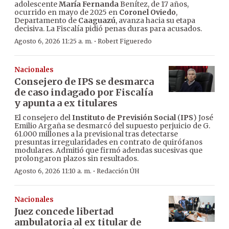
adolescente
María Fernanda
Benítez, de 17 años,
ocurrido en mayo de 2025 en
Coronel Oviedo
,
Departamento de
Caaguazú
, avanza hacia su etapa
decisiva. La Fiscalía pidió penas duras para acusados.
·
Agosto 6, 2026 11:25 a. m.
Robert Figueredo
Nacionales
Consejero de IPS se desmarca
de caso indagado por Fiscalía
y apunta a ex titulares
El consejero del
Instituto de Previsión Social
(
IPS
) José
Emilio Argaña se desmarcó del supuesto perjuicio de G.
61.000 millones a la previsional tras detectarse
presuntas irregularidades en contrato de quirófanos
modulares. Admitió que firmó adendas sucesivas que
prolongaron plazos sin resultados.
·
Agosto 6, 2026 11:10 a. m.
Redacción ÚH
Nacionales
Juez concede libertad
ambulatoria al ex titular de