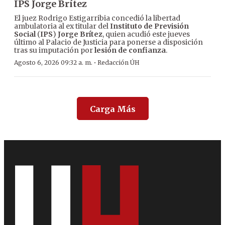
IPS Jorge Brítez
El juez Rodrigo Estigarribia concedió la libertad
ambulatoria al ex titular del
Instituto de Previsión
Social
(
IPS
)
Jorge Brítez
, quien acudió este jueves
último al Palacio de Justicia para ponerse a disposición
tras su imputación por
lesión de confianza
.
·
Agosto 6, 2026 09:32 a. m.
Redacción ÚH
Carga Más