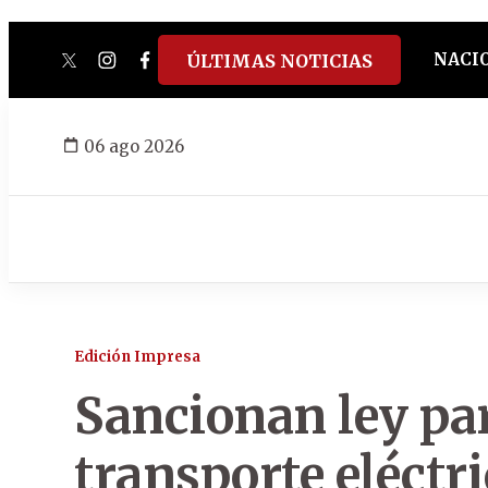
NACI
ÚLTIMAS NOTICIAS
twitter
instagram
facebook
tiktok
youtube
spotify
06 ago 2026
Edición Impresa
Sancionan ley par
transporte eléctri