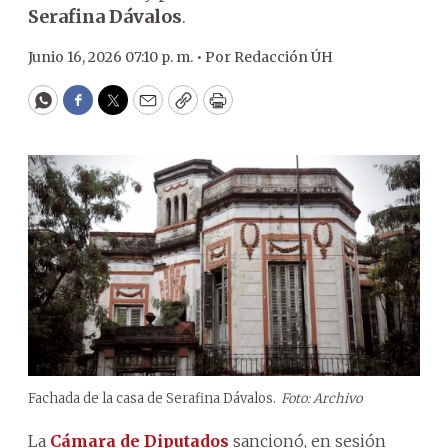
Serafina Dávalos
.
Junio 16, 2026 07:10 p. m. •
Por
Redacción ÚH
WhatsApp
Facebook
Twitter
Email
Copy
Print
Fachada de la casa de Serafina Dávalos.
Foto: Archivo
La
Cámara de Diputados
sancionó, en sesión