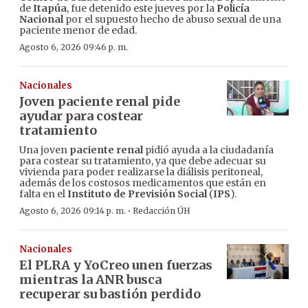
de
Itapúa
, fue detenido este jueves por la
Policía
Nacional
por el supuesto hecho de abuso sexual de una
paciente menor de edad.
Agosto 6, 2026 09:46 p. m.
Nacionales
Joven paciente renal pide
ayudar para costear
tratamiento
Una joven
paciente renal
pidió ayuda a la ciudadanía
para costear su tratamiento, ya que debe adecuar su
vivienda para poder realizarse la diálisis peritoneal,
además de los costosos medicamentos que están en
falta en el
Instituto de Previsión Social
(
IPS
).
·
Agosto 6, 2026 09:14 p. m.
Redacción ÚH
Nacionales
El PLRA y YoCreo unen fuerzas
mientras la ANR busca
recuperar su bastión perdido