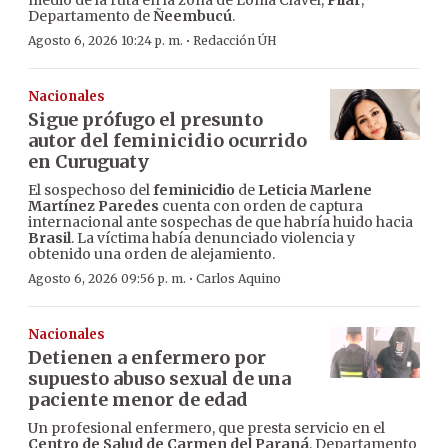
medio de la ruta en la zona de Loma Clavel,
Pilar
,
Departamento de
Ñeembucú
.
·
Agosto 6, 2026 10:24 p. m.
Redacción ÚH
Nacionales
Sigue prófugo el presunto
autor del feminicidio ocurrido
en Curuguaty
El sospechoso del
feminicidio
de
Leticia Marlene
Martínez Paredes
cuenta con orden de captura
internacional ante sospechas de que habría huido hacia
Brasil
. La víctima había denunciado violencia y
obtenido una orden de alejamiento.
·
Agosto 6, 2026 09:56 p. m.
Carlos Aquino
Nacionales
Detienen a enfermero por
supuesto abuso sexual de una
paciente menor de edad
Un profesional enfermero, que presta servicio en el
Centro de Salud de Carmen del Paraná
, Departamento