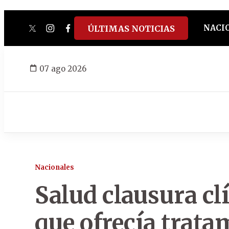
NACI
ÚLTIMAS NOTICIAS
twitter
instagram
facebook
tiktok
youtube
spotify
07 ago 2026
Nacionales
Salud clausura cl
que ofrecía trata