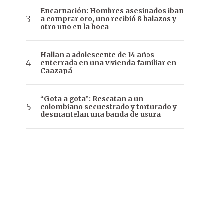
Encarnación: Hombres asesinados iban
a comprar oro, uno recibió 8 balazos y
otro uno en la boca
Hallan a adolescente de 14 años
enterrada en una vivienda familiar en
Caazapá
“Gota a gota”: Rescatan a un
colombiano secuestrado y torturado y
desmantelan una banda de usura