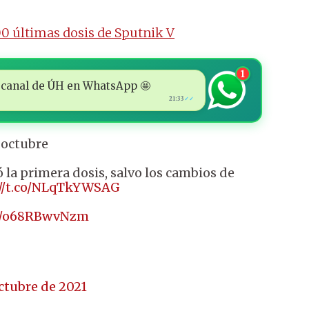
00 últimas dosis de Sputnik V
1
 al canal de ÚH en WhatsApp 🤩
21:33
✓✓
 octubre
la primera dosis, salvo los cambios de
://t.co/NLqTkYWSAG
om/o68RBwvNzm
octubre de 2021