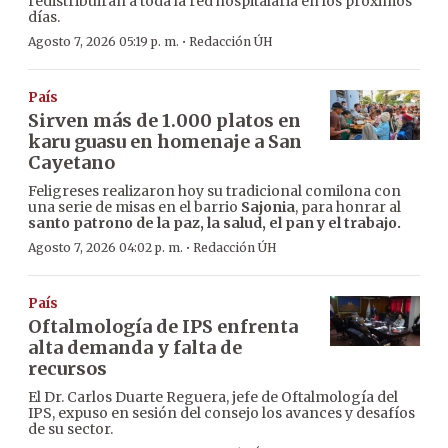
redistribuirán a toda la red hospitalaria en los próximos
días.
·
Agosto 7, 2026 05:19 p. m.
Redacción ÚH
País
Sirven más de 1.000 platos en
karu guasu en homenaje a San
Cayetano
Feligreses realizaron hoy su tradicional comilona con
una serie de misas en el barrio
Sajonia
, para honrar al
santo patrono de la paz, la salud, el pan y el trabajo.
·
Agosto 7, 2026 04:02 p. m.
Redacción ÚH
País
Oftalmología de IPS enfrenta
alta demanda y falta de
recursos
El Dr. Carlos Duarte Reguera, jefe de Oftalmología del
IPS, expuso en sesión del consejo los avances y desafíos
de su sector.