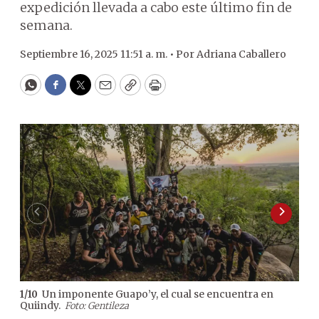
expedición llevada a cabo este último fin de
semana.
Septiembre 16, 2025 11:51 a. m. •
Por
Adriana Caballero
WhatsApp
Facebook
Twitter
Email
Copy
Print
Un imponente Guapo’y, el cual se encuentra en
1
/
10
2
/
10
Quiindy.
2025
Foto: Gentileza