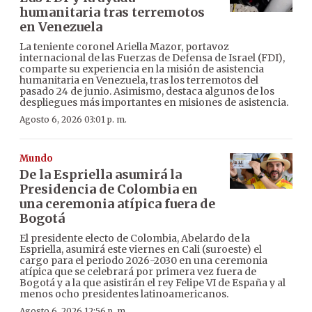
humanitaria tras terremotos
en Venezuela
La teniente coronel Ariella Mazor, portavoz
internacional de las Fuerzas de Defensa de Israel (FDI),
comparte su experiencia en la misión de asistencia
humanitaria en Venezuela, tras los terremotos del
pasado 24 de junio. Asimismo, destaca algunos de los
despliegues más importantes en misiones de asistencia.
Agosto 6, 2026 03:01 p. m.
Mundo
De la Espriella asumirá la
Presidencia de Colombia en
una ceremonia atípica fuera de
Bogotá
El presidente electo de Colombia, Abelardo de la
Espriella, asumirá este viernes en Cali (suroeste) el
cargo para el periodo 2026-2030 en una ceremonia
atípica que se celebrará por primera vez fuera de
Bogotá y a la que asistirán el rey Felipe VI de España y al
menos ocho presidentes latinoamericanos.
Agosto 6, 2026 12:56 p. m.