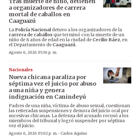
Tras muerte de niño, detienen
a organizadores de carrera
mortal de caballos en
Caaguazú
La
Policía Nacional
detuvo a los organizadores de la
carrera de caballos
que terminó con la muerte de un
niño de 8 años de edad en la ciudad de
Cecilio Báez
, en
el Departamento de
Caaguazú
.
Agosto 6, 2026 05:36 p. m.
Nacionales
Nueva chicana paraliza por
séptima vez el juicio por abuso
a una niña y genera
indignación en Canindeyú
Padres de una niña, víctima de abuso sexual, cuestionan
las reiteradas suspensiones y demora del juicio oral por
sucesivas chicanas. La defensa del acusado recusó a los
miembros del tribunal y logró suspender por séptima
vez el juicio.
·
Agosto 6, 2026 05:02 p. m.
Carlos Aquino