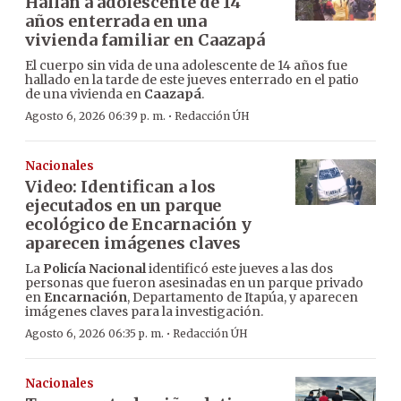
Hallan a adolescente de 14
años enterrada en una
vivienda familiar en Caazapá
El cuerpo sin vida de una adolescente de 14 años fue
hallado en la tarde de este jueves enterrado en el patio
de una vivienda en
Caazapá
.
·
Agosto 6, 2026 06:39 p. m.
Redacción ÚH
Nacionales
Video: Identifican a los
ejecutados en un parque
ecológico de Encarnación y
aparecen imágenes claves
La
Policía Nacional
identificó este jueves a las dos
personas que fueron asesinadas en un parque privado
en
Encarnación
, Departamento de Itapúa, y aparecen
imágenes claves para la investigación.
·
Agosto 6, 2026 06:35 p. m.
Redacción ÚH
Nacionales