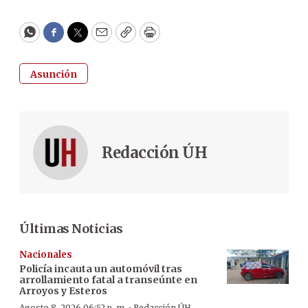
WhatsApp
Facebook
Twitter
Email
Copy
Print
Asunción
Redacción ÚH
Últimas Noticias
Nacionales
Policía incauta un automóvil tras
arrollamiento fatal a transeúnte en
Arroyos y Esteros
Agosto 8, 2026 06:52 p. m.
Redacción ÚH