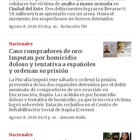
celulares fue víctima de
asalto a mano armada
en
Ciudad del Este
. Dos delincuentes lograron llevarse G.
58 millones tras apuntarlo con un arma. Hasta el
momento, los sospechosos no fueron detenidos.
·
Agosto 8, 2026 05:26 p. m.
Redacción ÚH
Nacionales
Caso compradores de oro:
Imputan por homicidio
doloso y tentativa a españoles
y ordenan su prisión
La Fiscalía imputó este sábado y ordenó la prisión
preventiva de los dos españoles detenidos por el doble
asesinato de compradores de oro ocurrido en
Encarnación, Itapúa. La carátula es por homicidio
doloso y tentativa de homicidio, ya que la tercera víctima
logró sobrevivir. Estarán recluidos en el Centro de
Rehabilitación Social de Itapúa (Cereso).
·
Agosto 8, 2026 04:51 p. m.
Antonio Rolín
Nacionales