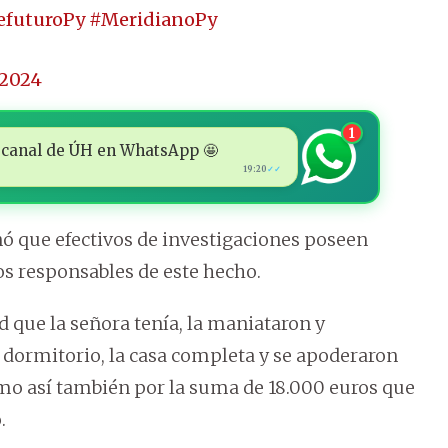
efuturoPy
#MeridianoPy
 2024
1
 al canal de ÚH en WhatsApp 🤩
19:20
✓✓
ó que efectivos de investigaciones poseen
los responsables de este hecho.
que la señora tenía, la maniataron y
u dormitorio, la casa completa y se apoderaron
omo así también por la suma de 18.000 euros que
.