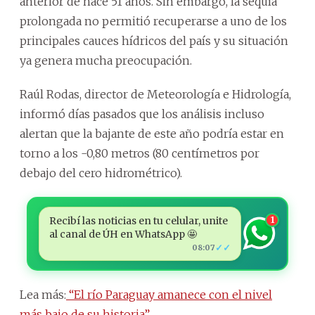
anterior de hace 51 años. Sin embargo, la sequía
prolongada no permitió recuperarse a uno de los
principales cauces hídricos del país y su situación
ya genera mucha preocupación.
Raúl Rodas, director de Meteorología e Hidrología,
informó días pasados que los análisis incluso
alertan que la bajante de este año podría estar en
torno a los -0,80 metros (80 centímetros por
debajo del cero hidrométrico).
Recibí las noticias en tu celular, unite
1
al canal de ÚH en WhatsApp 🤩
✓✓
08:07
Lea más:
“El río Paraguay amanece con el nivel
más bajo de su historia”