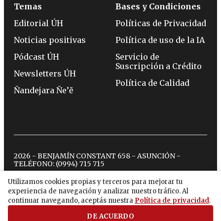
Temas
Bases y Condiciones
Editorial ÚH
Políticas de Privacidad
Noticias positivas
Política de uso de la IA
Pódcast ÚH
Servicio de
Suscripción a Crédito
Newsletters ÚH
Política de Calidad
Ñandejara Ñe’ẽ
2026 - BENJAMÍN CONSTANT 658 - ASUNCIÓN -
TELÉFONO:
(0994) 715 715
Utilizamos cookies propias y terceros para mejorar tu
experiencia de navegación y analizar nuestro tráfico. Al
twitter
instagram
facebook
tiktok
youtube
spotify
continuar navegando, aceptás nuestra
Política de privacidad
.
DE ACUERDO