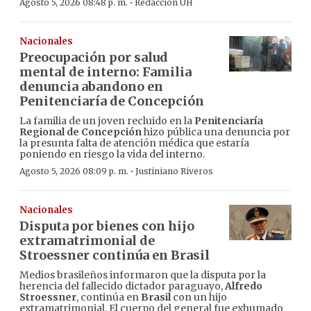
·
Agosto 5, 2026 08:48 p. m.
Redacción ÚH
Nacionales
Preocupación por salud
mental de interno: Familia
denuncia abandono en
Penitenciaría de Concepción
La familia de un joven recluido en la
Penitenciaría
Regional de Concepción
hizo pública una denuncia por
la presunta falta de atención médica que estaría
poniendo en riesgo la vida del interno.
·
Agosto 5, 2026 08:09 p. m.
Justiniano Riveros
Nacionales
Disputa por bienes con hijo
extramatrimonial de
Stroessner continúa en Brasil
Medios brasileños informaron que la disputa por la
herencia del fallecido dictador paraguayo,
Alfredo
Stroessner
, continúa en
Brasil
con un hijo
extramatrimonial. El cuerpo del general fue exhumado