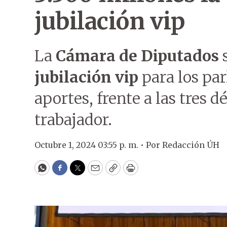
jubilación vip
La
Cámara de Diputados
s
jubilación vip
para los pa
aportes, frente a las tres
trabajador.
Octubre 1, 2024 03:55 p. m. •
Por
Redacción ÚH
WhatsApp
Facebook
Twitter
Email
Copy
Print