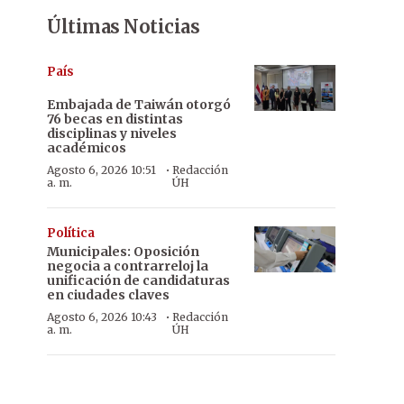
Últimas Noticias
País
Embajada de Taiwán otorgó
76 becas en distintas
disciplinas y niveles
académicos
·
Agosto 6, 2026 10:51
Redacción
a. m.
ÚH
Política
Municipales: Oposición
negocia a contrarreloj la
unificación de candidaturas
en ciudades claves
·
Agosto 6, 2026 10:43
Redacción
a. m.
ÚH