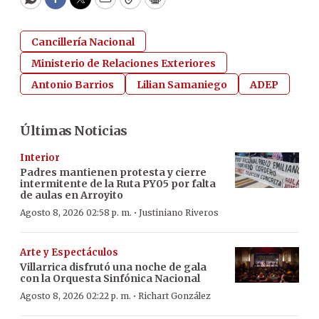
WhatsApp
Facebook
Twitter
Email
Copy
Print
Cancillería Nacional
Ministerio de Relaciones Exteriores
Antonio Barrios
Lilian Samaniego
ADEP
Últimas Noticias
Interior
Padres mantienen protesta y cierre
intermitente de la Ruta PY05 por falta
de aulas en Arroyito
·
Agosto 8, 2026 02:58 p. m.
Justiniano Riveros
Arte y Espectáculos
Villarrica disfrutó una noche de gala
con la Orquesta Sinfónica Nacional
·
Agosto 8, 2026 02:22 p. m.
Richart González