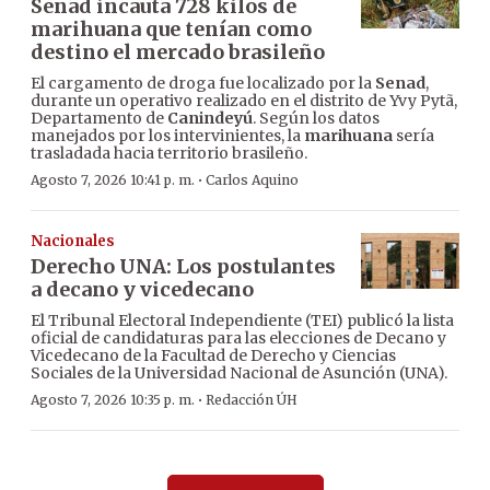
Senad incauta 728 kilos de
marihuana que tenían como
destino el mercado brasileño
El cargamento de droga fue localizado por la
Senad
,
durante un operativo realizado en el distrito de Yvy Pytã,
Departamento de
Canindeyú
. Según los datos
manejados por los intervinientes, la
marihuana
sería
trasladada hacia territorio brasileño.
·
Agosto 7, 2026 10:41 p. m.
Carlos Aquino
Nacionales
Derecho UNA: Los postulantes
a decano y vicedecano
El Tribunal Electoral Independiente (TEI) publicó la lista
oficial de candidaturas para las elecciones de Decano y
Vicedecano de la Facultad de Derecho y Ciencias
Sociales de la Universidad Nacional de Asunción (UNA).
·
Agosto 7, 2026 10:35 p. m.
Redacción ÚH