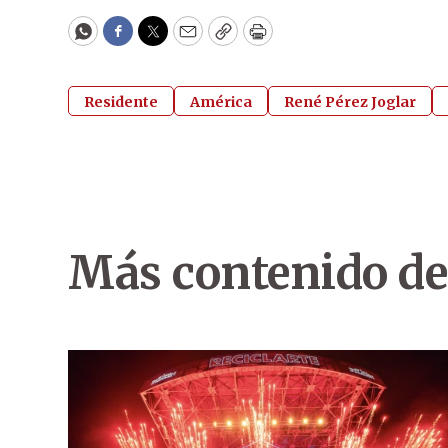
WhatsApp
Facebook
Twitter
Email
Copy
Print
Residente
América
René Pérez Joglar
Más contenido de