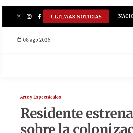
NACI
ÚLTIMAS NOTICIAS
twitter
instagram
facebook
tiktok
youtube
spotify
08 ago 2026
Arte y Espectáculos
Residente estren
sobre la colonizac