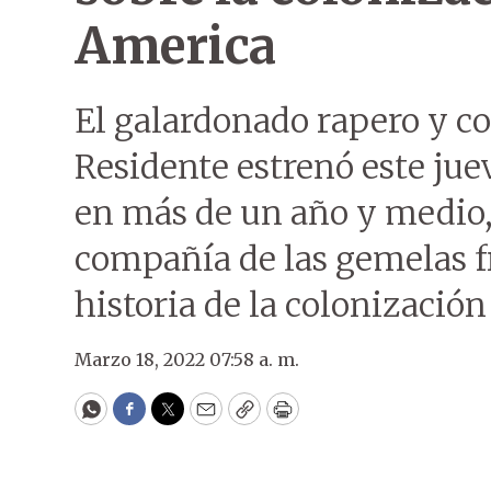
America
El galardonado rapero y c
Residente estrenó este juev
en más de un año y medio,
compañía de las gemelas f
historia de la colonización 
Marzo 18, 2022 07:58 a. m.
WhatsApp
Facebook
Twitter
Email
Copy
Print