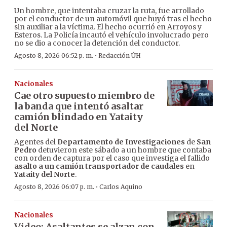
Un hombre, que intentaba cruzar la ruta, fue arrollado
por el conductor de un automóvil que huyó tras el hecho
sin auxiliar a la víctima. El hecho ocurrió en Arroyos y
Esteros. La Policía incautó el vehículo involucrado pero
no se dio a conocer la detención del conductor.
·
Agosto 8, 2026 06:52 p. m.
Redacción ÚH
Nacionales
Cae otro supuesto miembro de
la banda que intentó asaltar
camión blindado en Yataity
del Norte
Agentes del
Departamento de Investigaciones
de
San
Pedro
detuvieron este sábado a un hombre que contaba
con orden de captura por el caso que investiga el fallido
asalto a un camión transportador de caudales
en
Yataity del Norte
.
·
Agosto 8, 2026 06:07 p. m.
Carlos Aquino
Nacionales
Video: Asaltantes se alzan con