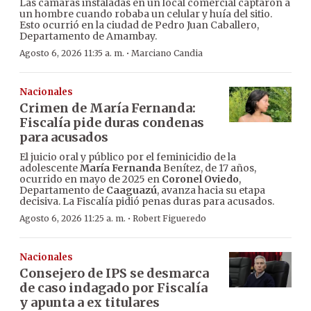
Las cámaras instaladas en un local comercial captaron a
un hombre cuando robaba un celular y huía del sitio.
Esto ocurrió en la ciudad de Pedro Juan Caballero,
Departamento de Amambay.
·
Agosto 6, 2026 11:35 a. m.
Marciano Candia
Nacionales
Crimen de María Fernanda:
Fiscalía pide duras condenas
para acusados
El juicio oral y público por el feminicidio de la
adolescente
María Fernanda
Benítez, de 17 años,
ocurrido en mayo de 2025 en
Coronel Oviedo
,
Departamento de
Caaguazú
, avanza hacia su etapa
decisiva. La Fiscalía pidió penas duras para acusados.
·
Agosto 6, 2026 11:25 a. m.
Robert Figueredo
Nacionales
Consejero de IPS se desmarca
de caso indagado por Fiscalía
y apunta a ex titulares