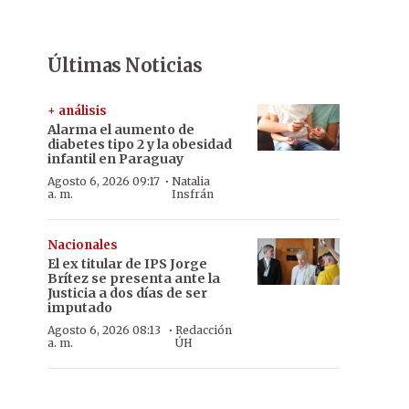
Últimas Noticias
+ análisis
Alarma el aumento de
diabetes tipo 2 y la obesidad
infantil en Paraguay
·
Agosto 6, 2026 09:17
Natalia
a. m.
Insfrán
Nacionales
El ex titular de IPS Jorge
Brítez se presenta ante la
Justicia a dos días de ser
imputado
·
Agosto 6, 2026 08:13
Redacción
a. m.
ÚH