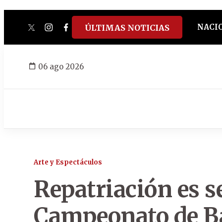
NACI
ÚLTIMAS NOTICIAS
twitter
instagram
facebook
tiktok
youtube
spotify
06 ago 2026
Arte y Espectáculos
Repatriación es s
Campeonato de Ba