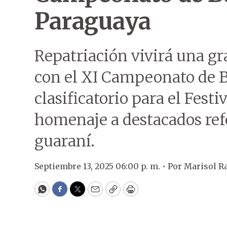
Paraguaya
Repatriación vivirá una gra
con el XI Campeonato de B
clasificatorio para el Festi
homenaje a destacados refe
guaraní.
Septiembre 13, 2025 06:00 p. m. •
Por
Marisol R
WhatsApp
Facebook
Twitter
Email
Copy
Print