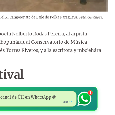
on el XI Campeonato de Baile de Polka Paraguaya.
Foto: Gentileza.
poeta Nolberto Rodas Pereira, al arpista
Mbopuhára), al Conservatorio de Música
rés Torres Riveros, y a la escritora y mbo’ehára
tival
1
 al canal de ÚH en WhatsApp 🤩
12:28
✓✓