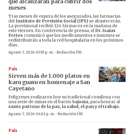
que alcanzarán para cubrir dos
meses
Tras meses de espera de los asegurados, las farmacias
del
Instituto de Previsión Social (IPS)
se abastecerán.
La previsional recibió 124 fármacos en la mañana de
este viernes. En conferencia de prensa, el
Dr. Isaías
Fretes
comunicó que los medicamentos e insumos se
redistribuirán a toda la red hospitalaria en los próximos
días.
·
Agosto 7, 2026 05:19 p. m.
Redacción ÚH
País
Sirven más de 1.000 platos en
karu guasu en homenaje a San
Cayetano
Feligreses realizaron hoy su tradicional comilona con
una serie de misas en el barrio
Sajonia
, para honrar al
santo patrono de la paz, la salud, el pan y el trabajo.
·
Agosto 7, 2026 04:02 p. m.
Redacción ÚH
País