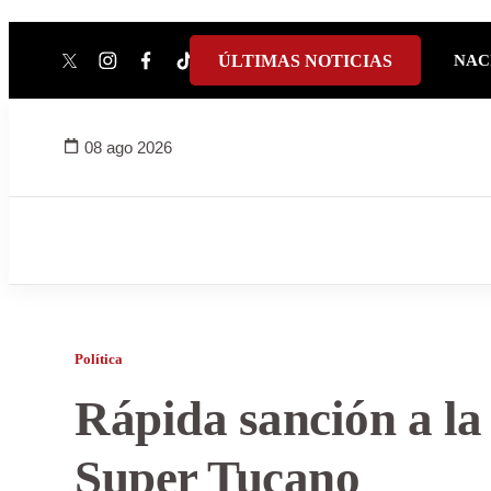
ÚLTIMAS NOTICIAS
NAC
twitter
instagram
facebook
tiktok
youtube
spotify
08 ago 2026
Política
Rápida sanción a la 
Super Tucano