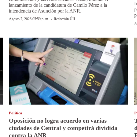
f
lanzamiento de la candidatura de Camilo Pérez a la
p
intendencia de Asunción por la ANR.
p
·
Agosto 7, 2026 05:59 p. m.
Redacción ÚH
A
Política
P
Oposición no logra acuerdo en varias
T
ciudades de Central y competirá dividida
d
contra la ANR
B