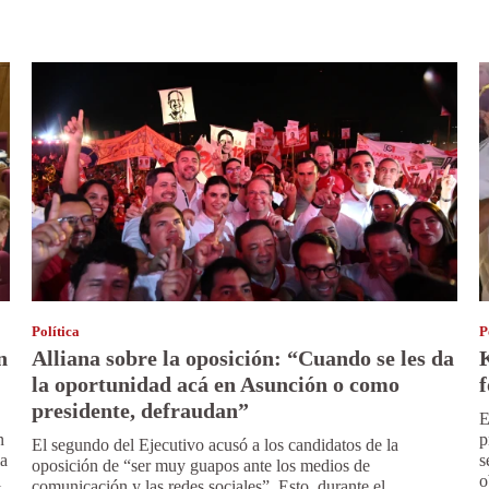
Política
P
n
Alliana sobre la oposición: “Cuando se les da
K
la oportunidad acá en Asunción o como
f
presidente, defraudan”
E
n
p
El segundo del Ejecutivo acusó a los candidatos de la
la
s
oposición de “ser muy guapos ante los medios de
l
o
comunicación y las redes sociales”. Esto, durante el