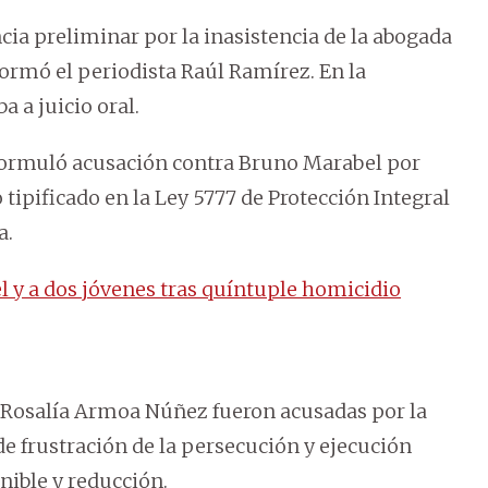
ia preliminar por la inasistencia de la abogada
formó el periodista Raúl Ramírez. En la
a a juicio oral.
z formuló acusación contra Bruno Marabel por
tipificado en la Ley 5777 de Protección Integral
a.
l y a dos jóvenes tras quíntuple homicidio
ba Rosalía Armoa Núñez fueron acusadas por la
e frustración de la persecución y ejecución
nible y reducción.