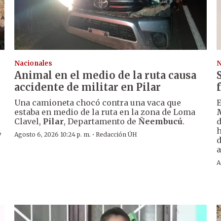
Nacionales
N
Animal en el medio de la ruta causa
accidente de militar en Pilar
Una camioneta chocó contra una vaca que
E
estaba en medio de la ruta en la zona de Loma
Clavel,
Pilar
, Departamento de
Ñeembucú
.
d
,
h
·
Agosto 6, 2026 10:24 p. m.
Redacción ÚH
d
a
A