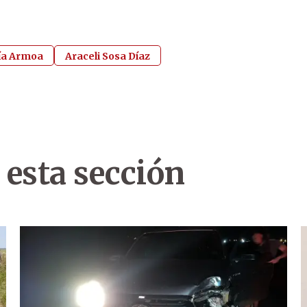
lía Armoa
Araceli Sosa Díaz
 esta sección