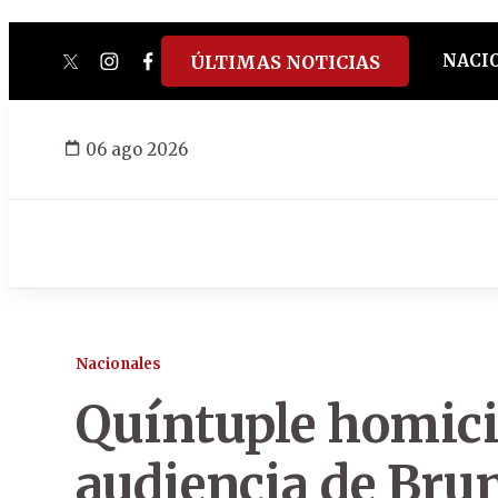
NACI
ÚLTIMAS NOTICIAS
twitter
instagram
facebook
tiktok
youtube
spotify
06 ago 2026
Nacionales
Quíntuple homici
audiencia de Bru