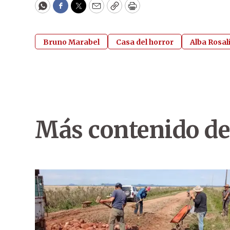
WhatsApp
Facebook
Twitter
Email
Copy
Print
Bruno Marabel
Casa del horror
Alba Rosa
Más contenido de