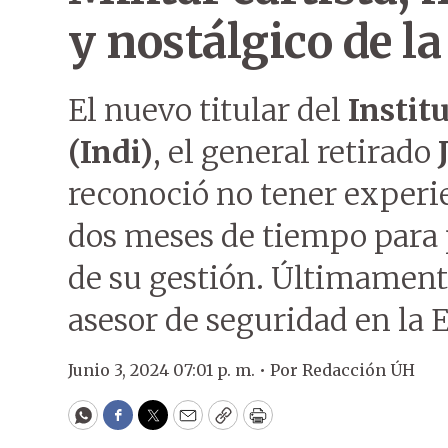
y nostálgico de la
El nuevo titular del
Instit
(Indi)
, el general retirado
reconoció no tener experie
dos meses de tiempo para 
de su gestión. Últimamen
asesor de seguridad en la 
Junio 3, 2024 07:01 p. m. •
Por
Redacción ÚH
WhatsApp
Facebook
Twitter
Email
Copy
Print