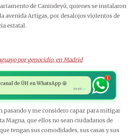
partamento de Canindeyú, quienes se instalaron
 la avenida Artigas, por desalojos violentos de
ia estatal.
aguayo por genocidio, en Madrid
1
 al canal de ÚH en WhatsApp 🤩
09:09
✓✓
án pasando y me considero capaz para mitigar
rta Magna, que ellos no sean ciudadanos de
y que tengan sus comodidades, sus casas y sus