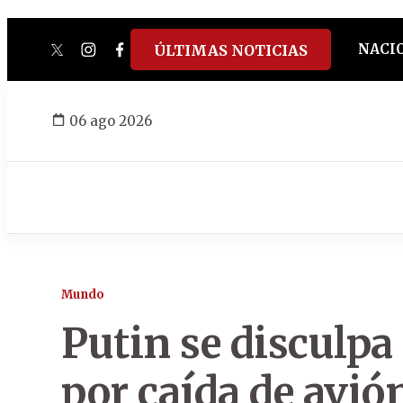
NACI
ÚLTIMAS NOTICIAS
twitter
instagram
facebook
tiktok
youtube
spotify
06 ago 2026
Mundo
Putin se disculp
por caída de avió