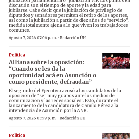
jubilación parlamentaria o “jubilación VIP. Los puntos en
discusión son el tiempo de aporte y la edad para
jubilarse. Cabe decir que la jubilación de privilegio de
diputados y senadores permiten el retiro de los aportes,
así como la jubilación a partir de diez años de “servicio”,
medida totalmente ajena a lo que viven los trabajadores
comunes.
·
Agosto 7, 2026 07:06 p. m.
Redacción ÚH
Política
Alliana sobre la oposición:
“Cuando se les da la
oportunidad acá en Asunción o
como presidente, defraudan”
El segundo del Ejecutivo acusó a los candidatos de la
oposición de “ser muy guapos ante los medios de
comunicación y las redes sociales”. Esto, durante el
lanzamiento de la candidatura de Camilo Pérez a la
intendencia de Asunción por la ANR.
·
Agosto 7, 2026 05:59 p. m.
Redacción ÚH
Política