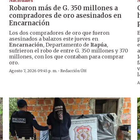
Nacionales
N
Robaron más de G. 350 millones a
compradores de oro asesinados en
Encarnación
Los dos compradores de oro que fueron
E
asesinados a balazos este jueves en
p
Encarnación
, Departamento de
Itapúa
,
e
sufrieron el robo de entre G. 350 millones y 370
a
millones, con los que contaban para comprar
1
oro.
f
v
·
Agosto 7, 2026 09:45 p. m.
Redacción ÚH
l
A