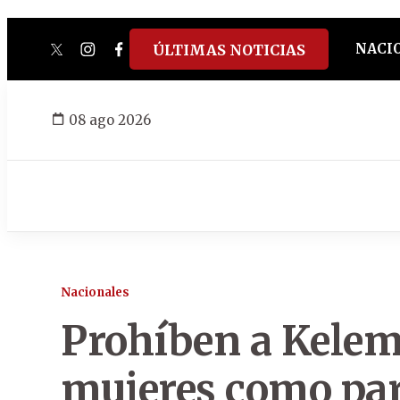
NACI
ÚLTIMAS NOTICIAS
twitter
instagram
facebook
tiktok
youtube
spotify
08 ago 2026
Nacionales
Prohíben a Kelem
mujeres como par