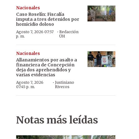
Nacionales
Caso Roselín: Fiscalía
imputa a tres detenidos por
homicidio doloso
·
Agosto 7, 2026 07:57
Redacción
p. m.
ÚH
Nacionales
Allanamientos por asalto a
financiera de Concepción
deja dos aprehendidos y
varias evidencias
·
Agosto 7, 2026
Justiniano
07:45 p. m.
Riveros
Notas más leídas