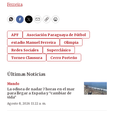
Ferreira
.
WhatsApp
Facebook
Twitter
Email
Copy
Print
APF
Asociación Paraguaya de Fútbol
estadio Manuel Ferreira
Olimpia
Redes Sociales
Superclásico
Torneo Clausura
Cerro Porteño
Últimas Noticias
Mundo
La odisea de nadar 7 horas en el mar
para llegar a España y “cambiar de
vida”
Agosto 8, 2026 11:22 a. m.