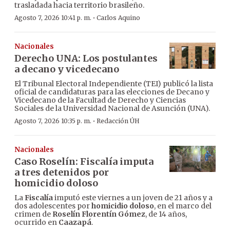
trasladada hacia territorio brasileño.
·
Agosto 7, 2026 10:41 p. m.
Carlos Aquino
Nacionales
Derecho UNA: Los postulantes
a decano y vicedecano
El Tribunal Electoral Independiente (TEI) publicó la lista
oficial de candidaturas para las elecciones de Decano y
Vicedecano de la Facultad de Derecho y Ciencias
Sociales de la Universidad Nacional de Asunción (UNA).
·
Agosto 7, 2026 10:35 p. m.
Redacción ÚH
Nacionales
Caso Roselín: Fiscalía imputa
a tres detenidos por
homicidio doloso
La
Fiscalía
imputó este viernes a un joven de 21 años y a
dos adolescentes por
homicidio doloso
, en el marco del
crimen de
Roselín Florentín Gómez
, de 14 años,
ocurrido en
Caazapá
.