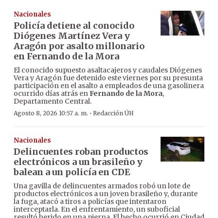
Nacionales
Policía detiene al conocido
Diógenes Martínez Vera y
Aragón por asalto millonario
en Fernando de la Mora
El conocido supuesto asaltacajeros y caudales Diógenes
Vera y Aragón fue detenido este viernes por su presunta
participación en el asalto a empleados de una gasolinera
ocurrido días atrás en
Fernando de la Mora
,
Departamento Central.
·
Agosto 8, 2026 10:57 a. m.
Redacción ÚH
Nacionales
Delincuentes roban productos
electrónicos a un brasileño y
balean a un policía en CDE
Una gavilla de delincuentes armados robó un lote de
productos electrónicos a un joven brasileño y, durante
la fuga, atacó a tiros a policías que intentaron
interceptarla. En el enfrentamiento, un suboficial
resultó herido en una pierna. El hecho ocurrió en Ciudad