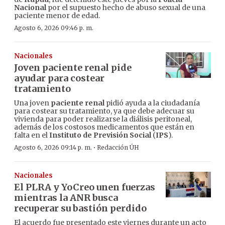
Nacional
por el supuesto hecho de abuso sexual de una
paciente menor de edad.
Agosto 6, 2026 09:46 p. m.
Nacionales
Joven paciente renal pide
ayudar para costear
tratamiento
Una joven
paciente renal
pidió ayuda a la ciudadanía
para costear su tratamiento, ya que debe adecuar su
vivienda para poder realizarse la diálisis peritoneal,
además de los costosos medicamentos que están en
falta en el
Instituto de Previsión Social
(
IPS
).
·
Agosto 6, 2026 09:14 p. m.
Redacción ÚH
Nacionales
El PLRA y YoCreo unen fuerzas
mientras la ANR busca
recuperar su bastión perdido
El acuerdo fue presentado este viernes durante un acto