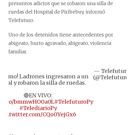
presuntos adictos que se robaron una silla de
ruedas del Hospital de Piribebuy, informó
Telefuturo.
Uno de los detenidos tiene antecedentes por
abigeato, hurto agravado, abigeato, violencia
familiar.
— Telefuturo
O
l colmo! Ladrones ingresaron a un
(@Telefuturo)
2
pital y robaron la silla de ruedas.
🔴EN VIVO:
://t.co/bmmwHO0a0L
#TelefuturoPy
#TelediarioPy
pic.twitter.com/CQo0YejGx6