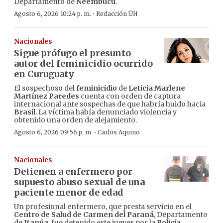
Departamento de
Ñeembucú
.
·
Agosto 6, 2026 10:24 p. m.
Redacción ÚH
Nacionales
Sigue prófugo el presunto
autor del feminicidio ocurrido
en Curuguaty
El sospechoso del
feminicidio
de
Leticia Marlene
Martínez Paredes
cuenta con orden de captura
internacional ante sospechas de que habría huido hacia
Brasil
. La víctima había denunciado violencia y
obtenido una orden de alejamiento.
·
Agosto 6, 2026 09:56 p. m.
Carlos Aquino
Nacionales
Detienen a enfermero por
supuesto abuso sexual de una
paciente menor de edad
Un profesional enfermero, que presta servicio en el
Centro de Salud de Carmen del Paraná
, Departamento
de
Itapúa
, fue detenido este jueves por la
Policía