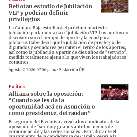
Reflotan estudio de Jubilación
VIP y podrían definir
privilegios
La Cámara Baja estudiará el próximo martes la
jubilación parlamentaria o “jubilación VIP. Los puntos en
discusión son el tiempo de aporte y la edad para
jubilarse. Cabe decir que la jubilación de privilegio de
diputados y senadores permiten el retiro de los aportes,
así como la jubilación a partir de diez años de “servicio”,
medida totalmente ajena a lo que viven los trabajadores
comunes.
·
Agosto 7, 2026 07:06 p. m.
Redacción ÚH
Política
Alliana sobre la oposición:
“Cuando se les da la
oportunidad acá en Asunción o
como presidente, defraudan”
El segundo del Ejecutivo acusó a los candidatos de la
oposición de “ser muy guapos ante los medios de
comunicación y las redes sociales”. Esto, durante el
lanzamiento de la candidatura de Camilo Pérez a la