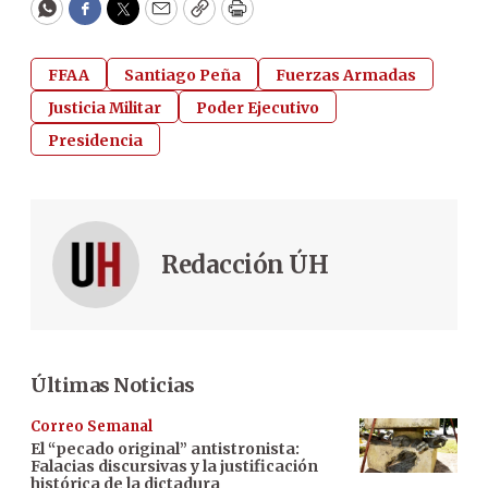
WhatsApp
Facebook
Twitter
Email
Copy
Print
FFAA
Santiago Peña
Fuerzas Armadas
Justicia Militar
Poder Ejecutivo
Presidencia
Redacción ÚH
Últimas Noticias
Correo Semanal
El “pecado original” antistronista:
Falacias discursivas y la justificación
histórica de la dictadura