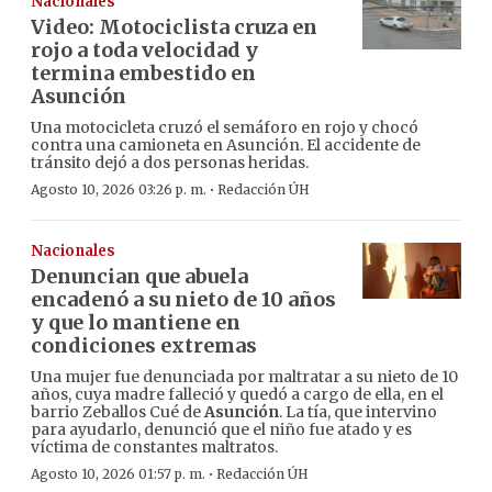
Nacionales
Video: Motociclista cruza en
rojo a toda velocidad y
termina embestido en
Asunción
Una motocicleta cruzó el semáforo en rojo y chocó
contra una camioneta en Asunción. El accidente de
tránsito dejó a dos personas heridas.
·
Agosto 10, 2026 03:26 p. m.
Redacción ÚH
Nacionales
Denuncian que abuela
encadenó a su nieto de 10 años
y que lo mantiene en
condiciones extremas
Una mujer fue denunciada por maltratar a su nieto de 10
años, cuya madre falleció y quedó a cargo de ella, en el
barrio Zeballos Cué de
Asunción
. La tía, que intervino
para ayudarlo, denunció que el niño fue atado y es
víctima de constantes maltratos.
·
Agosto 10, 2026 01:57 p. m.
Redacción ÚH