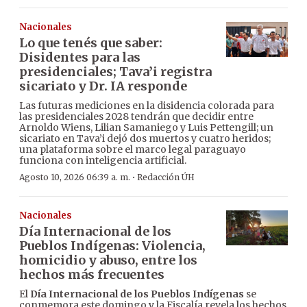
Nacionales
Lo que tenés que saber:
Disidentes para las
presidenciales; Tava’i registra
sicariato y Dr. IA responde
Las futuras mediciones en la disidencia colorada para
las presidenciales 2028 tendrán que decidir entre
Arnoldo Wiens, Lilian Samaniego y Luis Pettengill; un
sicariato en Tava’i dejó dos muertos y cuatro heridos;
una plataforma sobre el marco legal paraguayo
funciona con inteligencia artificial.
·
Agosto 10, 2026 06:39 a. m.
Redacción ÚH
Nacionales
Día Internacional de los
Pueblos Indígenas: Violencia,
homicidio y abuso, entre los
hechos más frecuentes
El
Día Internacional de los Pueblos Indígenas
se
conmemora este domingo y la Fiscalía revela los hechos