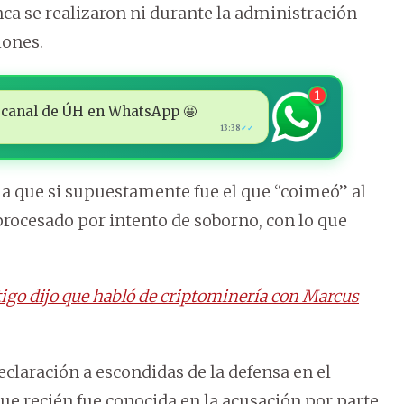
nca se realizaron ni durante la administración
iones.
1
 al canal de ÚH en WhatsApp 🤩
13:38
✓✓
la que si supuestamente fue el que “coimeó” al
procesado por intento de soborno, con lo que
stigo dijo que habló de criptominería con Marcus
claración a escondidas de la defensa en el
que recién fue conocida en la acusación por parte