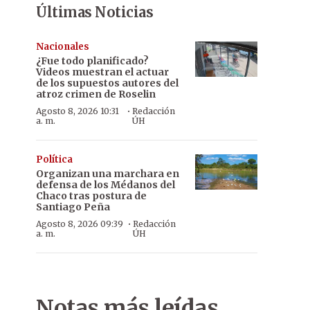
Últimas Noticias
Nacionales
¿Fue todo planificado?
Videos muestran el actuar
de los supuestos autores del
atroz crimen de Roselin
·
Agosto 8, 2026 10:31
Redacción
a. m.
ÚH
Política
Organizan una marchara en
defensa de los Médanos del
Chaco tras postura de
Santiago Peña
·
Agosto 8, 2026 09:39
Redacción
a. m.
ÚH
Notas más leídas