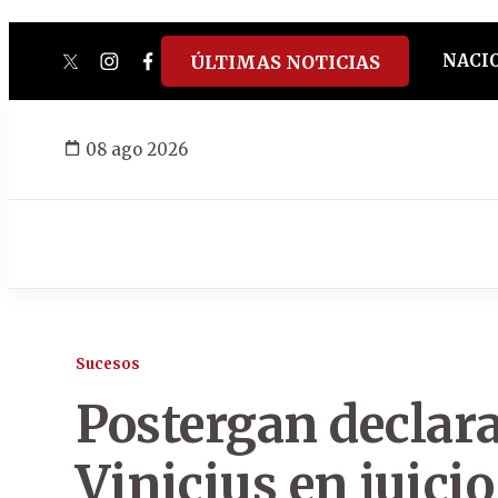
NACI
ÚLTIMAS NOTICIAS
twitter
instagram
facebook
tiktok
youtube
spotify
08 ago 2026
Sucesos
Postergan declar
Vinicius en juicio