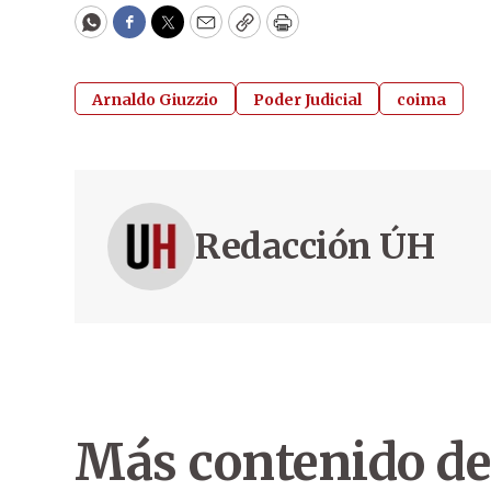
WhatsApp
Facebook
Twitter
Email
Copy
Print
Arnaldo Giuzzio
Poder Judicial
coima
Redacción ÚH
Más contenido de