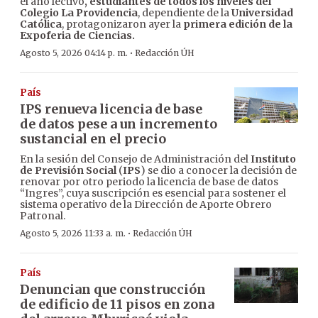
el año lectivo
, estudiantes de todos los niveles del
Colegio La Providencia
, dependiente de la
Universidad
Católica
, protagonizaron ayer la
primera edición de la
Expoferia de Ciencias.
·
Agosto 5, 2026 04:14 p. m.
Redacción ÚH
País
IPS renueva licencia de base
de datos pese a un incremento
sustancial en el precio
En la sesión del Consejo de Administración del
Instituto
de Previsión Social
(
IPS
) se dio a conocer la decisión de
renovar por otro periodo la licencia de base de datos
“Ingres”, cuya suscripción es esencial para sostener el
sistema operativo de la Dirección de Aporte Obrero
Patronal.
·
Agosto 5, 2026 11:33 a. m.
Redacción ÚH
País
Denuncian que construcción
de edificio de 11 pisos en zona