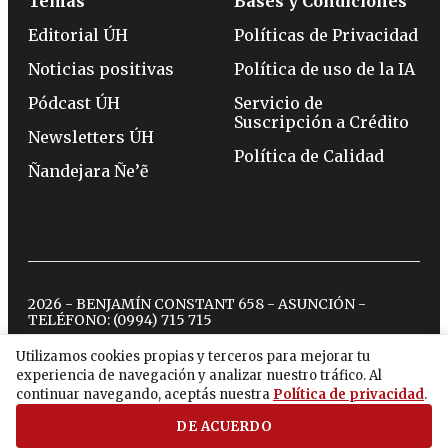
Temas
Bases y Condiciones
Editorial ÚH
Políticas de Privacidad
Noticias positivas
Política de uso de la IA
Pódcast ÚH
Servicio de
Suscripción a Crédito
Newsletters ÚH
Política de Calidad
Ñandejara Ñe’ẽ
2026 - BENJAMÍN CONSTANT 658 - ASUNCIÓN -
TELÉFONO:
(0994) 715 715
Utilizamos cookies propias y terceros para mejorar tu
experiencia de navegación y analizar nuestro tráfico. Al
twitter
instagram
facebook
tiktok
youtube
spotify
continuar navegando, aceptás nuestra
Política de privacidad
.
DE ACUERDO