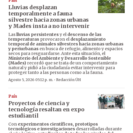
País
Lluvias desplazan
temporalmente a fauna
silvestre hacia zonas urbanas
y Mades insta a no intervenir
Las
lluvias persistentes
y el
descenso de las
temperaturas
provocaron el
desplazamiento
temporal de animales silvestres hacia zonas urbanas
y periurbanas
en busca de refugio, alimento y espacios
secos para resguardarse. Ante esta situación, el
Ministerio del Ambiente y Desarrollo Sostenible
(Mades)
recordó que se trata de un comportamiento
natural y pidió a la ciudadanía evitar intervenir para
proteger tanto a las personas como a la fauna.
·
Agosto 5, 2026 05:12 p. m.
Redacción ÚH
País
Proyectos de ciencia y
tecnología resaltan en expo
estudiantil
Con
experimentos científicos, prototipos
tecnológicos e investigaciones
desarrolladas durante