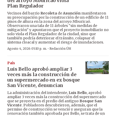
del arroyo Mburicaó viola
Plan Regulador
Vecinos del barrio
Recoleta
de
Asunción
manifestaron
su preocupación por la construcción de un edificio de 11
pisos de altura en la zona del arroyo Mburicaó.
Observaron una tala de 11 árboles “sin medidas de
mitigación” y apuntaron que el proyecto inmobiliario no
solo viola el Plan Regulador de la ciudad, sino que
también podría deteriorar el tránsito, colapsar el
sistema cloacal y aumentar el riesgo de inundaciones.
·
Agosto 4, 2026 05:10 p. m.
Redacción ÚH
País
Luis Bello aprobó ampliar 3
veces más la construcción de
un supermercado en ex bosque
San Vicente, denuncian
La administración del intendente,
Luis Bello
, aprobó
ampliar 3 veces más la construcción del supermercado
que se proyecta en el predio del antiguo
Bosque San
Vicente
. Pobladores descubrieron, además, que el
permiso de construcción se venció y aseguran que la
renovación también aprobada por Bello, se trata de un